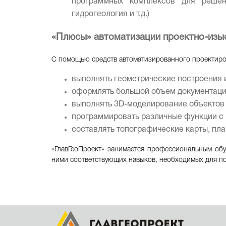
программных комплексов для решени
гидрогеология и т.д.)
«Плюсы» автоматизации проектно-изы
С помощью средств автоматизированного проектиров
выполнять геометрические построения и
оформлять большой объем документации
выполнять 3D-моделирование объектов 
программировать различные функции с 
составлять топографические карты, план
«ГлавГеоПроект» занимается профессиональным об
ними соответствующих навыков, необходимых для п