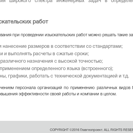
я широкого спектра инженерных задач в определенн
скательских работ
ания при проведении изыскательских работ можно решать такие за
 нанесение размеров в соответствии со стандартами;
 и выполнять расчеты в сжатые сроки;
различного назначения с высокой точностью;
применением определенного языка (встроенного);
ы, графики, работать с технической документацией и т.д.
учением персонала организаций по применению различных видов 
овышения эффективности своей работы и компании в целом.
COPYRIGHT ©2016 Главгеопроект. ALL RIGHTS RESE