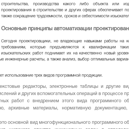
строительства, производства какого либо объекта или изд
проектирования в строительстве и других сферах обеспечивает п
также сокращение трудоемкости, сроков и себестоимости изыскател
Основные принципы автоматизации проектирован
Сегодня проектировщики, не владеющие навыками работы на ко
требованиям, которые предъявляются к квалификации таких
изыскательских работ поднимает их на качественно новый уров
ые инженерные расчеты, а также анализ, выбор оптимальных вариан
ет использование трех видов программной продукции.
кстовые редакторы, электронные таблицы и другие ви
ислений и других вспомогательных операций в процессе п
тных работ с внедрением этого вида программного об
ю, архивные материалы, нормативную документацию,
 это основной вид многофункционального программного о